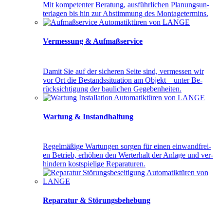
Mit kom­pe­ten­ter Be­ra­tung, aus­führ­li­chen Pla­nungs­un­
ter­la­gen bis hin zur Ab­stim­mung des Mon­ta­ge­ter­mins.
Vermessung & Aufmaßservice
Da­mit Sie auf der si­che­ren Sei­te sind, ver­mes­sen wir
vor Ort die Be­stands­si­tua­ti­on am Ob­jekt – un­ter Be­
rück­sich­ti­gung der bau­li­chen Ge­ge­ben­hei­ten.
Wartung & Instandhaltung
Re­gel­mä­ßi­ge War­tun­gen sor­gen für ei­nen ein­wand­frei­
en Be­trieb, er­hö­hen den Wert­er­halt der An­la­ge und ver­
hin­dern kost­spie­li­ge Re­pa­ra­tu­ren.
Reparatur & Störungsbehebung