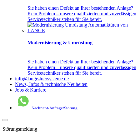
Sie ha­ben ei­nen De­fekt an Ih­rer be­ste­hen­den An­la­ge?
Kein Pro­blem – un­se­re qua­li­fi­zier­ten und zu­ver­läs­si­gen
Ser­vice­tech­ni­ker ste­hen für Sie be­reit.
Modernisierung & Umrüstung
Sie ha­ben ei­nen De­fekt an Ih­rer be­ste­hen­den An­la­ge?
Kein Pro­blem – un­se­re qua­li­fi­zier­ten und zu­ver­läs­si­gen
Ser­vice­tech­ni­ker ste­hen für Sie be­reit.
info@lange-tuersysteme.de
News, Infos & technische Neuheiten
Jobs & Karriere
Nachricht/Anfrage/Störung
Störungsmeldung