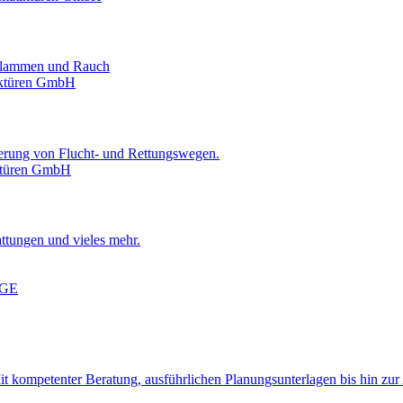
 Flammen und Rauch
erung von Flucht- und Rettungswegen.
attungen und vieles mehr.
 kom­pe­ten­ter Be­ra­tung, aus­führ­li­chen Pla­nungs­un­ter­la­gen bis hin zu