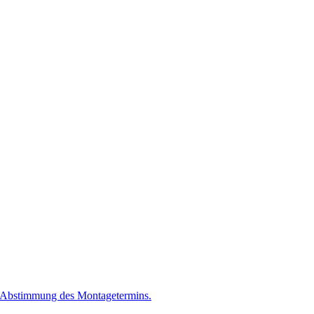
r Ab­stim­mung des Mon­ta­ge­ter­mins.