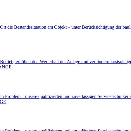
rt die Be­stands­si­tua­ti­on am Ob­jekt – un­ter Be­rück­sich­ti­gung der bau­l
e­trieb, er­hö­hen den Wert­er­halt der An­la­ge und ver­hin­dern kost­spie­li­ge
Pro­blem – un­se­re qua­li­fi­zier­ten und zu­ver­läs­si­gen Ser­vice­tech­ni­ker s
Pro­blem – un­se­re qua­li­fi­zier­ten und zu­ver­läs­si­gen Ser­vice­tech­ni­ker s