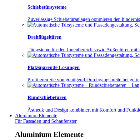
Schiebetürsysteme
Zuverlässige Schiebetüranlagen optimieren den hinderni
Drehflügeltüren
Türsysteme für den Innenbereich sowie Außentüren mit
Platzsparende Lösungen
Profitieren Sie von genügend Durchgangsbreite bei ger
Rundschiebetüren
Ästhetik und Design kombiniert mit Komfort und Funktio
Aluminium
Elemente
Für Fassaden und Schaufenster
Aluminium Elemente