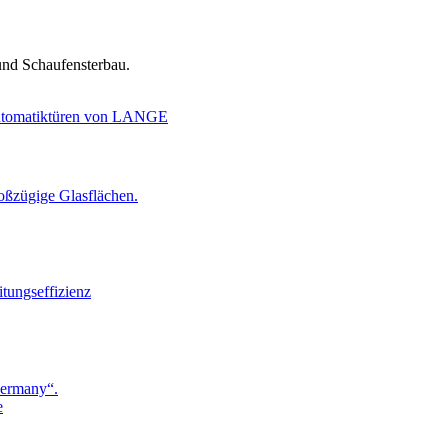
und Schaufensterbau.
roßzügige Glasflächen.
tungseffizienz
Germany“.