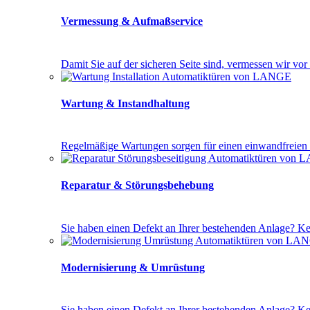
Vermessung & Aufmaßservice
Da­mit Sie auf der si­che­ren Sei­te sind, ver­mes­sen wir vor O
Wartung & Instandhaltung
Re­gel­mä­ßi­ge War­tun­gen sor­gen für ei­nen ein­wand­frei­en B
Reparatur & Störungsbehebung
Sie ha­ben ei­nen De­fekt an Ih­rer be­ste­hen­den An­la­ge? Kein 
Modernisierung & Umrüstung
Sie ha­ben ei­nen De­fekt an Ih­rer be­ste­hen­den An­la­ge? Kein 