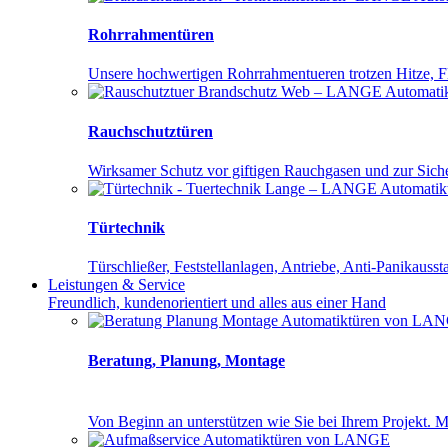
Rohrrahmentüren
Unsere hochwertigen Rohrrahmentueren trotzen Hitze,
Rauchschutztüren
Wirksamer Schutz vor giftigen Rauchgasen und zur Sich
Türtechnik
Türschließer, Feststellanlagen, Antriebe, Anti-Panikausst
Leistungen
& Service
Freundlich, kundenorientiert und alles aus einer Hand
Beratung, Planung, Montage
Von Be­ginn an un­ter­stüt­zen wie Sie bei Ih­rem Pro­jekt. Mit