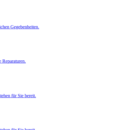
i­chen Ge­ge­ben­hei­ten.
 Re­pa­ra­tu­ren.
te­hen für Sie be­reit.
te­hen für Sie be­reit.