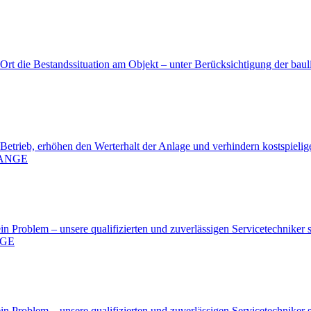
rt die Be­stands­si­tua­ti­on am Ob­jekt – un­ter Be­rück­sich­ti­gung der bau­l
e­trieb, er­hö­hen den Wert­er­halt der An­la­ge und ver­hin­dern kost­spie­li­ge
Pro­blem – un­se­re qua­li­fi­zier­ten und zu­ver­läs­si­gen Ser­vice­tech­ni­ker s
Pro­blem – un­se­re qua­li­fi­zier­ten und zu­ver­läs­si­gen Ser­vice­tech­ni­ker s