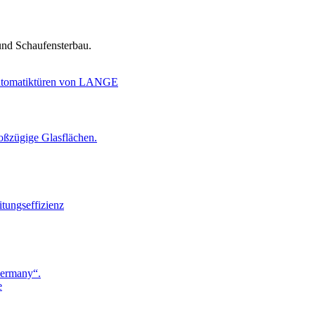
und Schaufensterbau.
roßzügige Glasflächen.
tungseffizienz
Germany“.