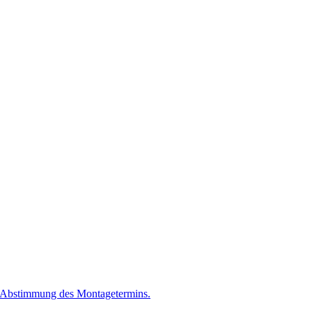
r Ab­stim­mung des Mon­ta­ge­ter­mins.