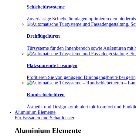
Schiebetürsysteme
Zuverlässige Schiebetüranlagen optimieren den hinderni
Drehflügeltüren
Türsysteme für den Innenbereich sowie Außentüren mit
Platzsparende Lösungen
Profitieren Sie von genügend Durchgangsbreite bei ger
Rundschiebetüren
Ästhetik und Design kombiniert mit Komfort und Funktio
Aluminium
Elemente
Für Fassaden und Schaufenster
Aluminium Elemente