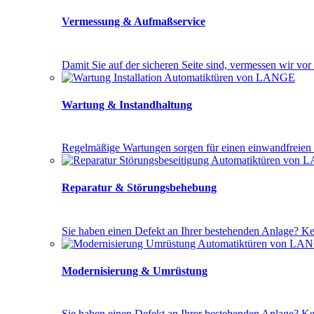
Vermessung & Aufmaßservice
Da­mit Sie auf der si­che­ren Sei­te sind, ver­mes­sen wir vor O
Wartung & Instandhaltung
Re­gel­mä­ßi­ge War­tun­gen sor­gen für ei­nen ein­wand­frei­en B
Reparatur & Störungsbehebung
Sie ha­ben ei­nen De­fekt an Ih­rer be­ste­hen­den An­la­ge? Kein 
Modernisierung & Umrüstung
Sie ha­ben ei­nen De­fekt an Ih­rer be­ste­hen­den An­la­ge? Kein 