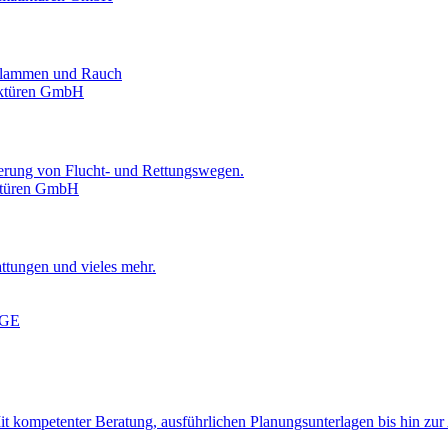
 Flammen und Rauch
erung von Flucht- und Rettungswegen.
attungen und vieles mehr.
 kom­pe­ten­ter Be­ra­tung, aus­führ­li­chen Pla­nungs­un­ter­la­gen bis hin zu