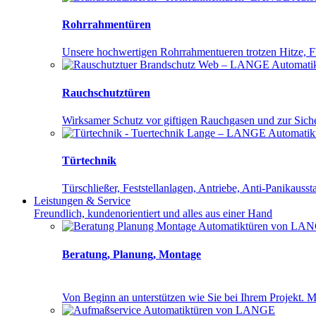
Rohrrahmentüren
Unsere hochwertigen Rohrrahmentueren trotzen Hitze,
Rauchschutztüren
Wirksamer Schutz vor giftigen Rauchgasen und zur Sich
Türtechnik
Türschließer, Feststellanlagen, Antriebe, Anti-Panikausst
Leistungen
& Service
Freundlich, kundenorientiert und alles aus einer Hand
Beratung, Planung, Montage
Von Be­ginn an un­ter­stüt­zen wie Sie bei Ih­rem Pro­jekt. Mit