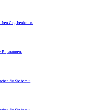
i­chen Ge­ge­ben­hei­ten.
 Re­pa­ra­tu­ren.
te­hen für Sie be­reit.
te­hen für Sie be­reit.